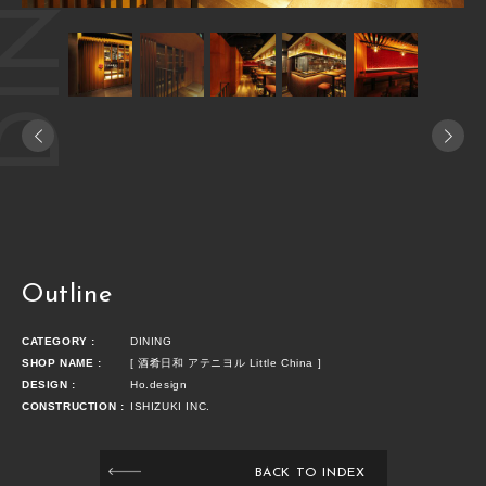
Outline
CATEGORY :
DINING
SHOP NAME :
[ 酒肴日和 アテニヨル Little China ]
DESIGN :
Ho.design
CONSTRUCTION :
ISHIZUKI INC.
BACK TO INDEX