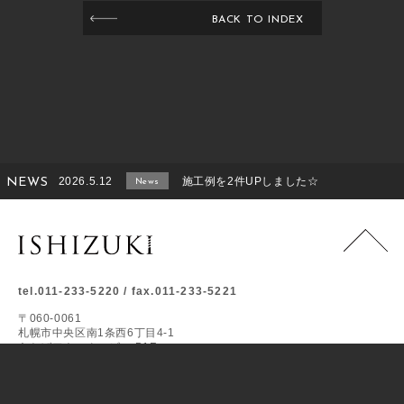
BACK TO INDEX
2026.5.12
施工例を2件UPしました☆
NEWS
News
2026.2.14
施工例をUPしました！
News
2025.8.26
施工例をUPしました！！
News
2025.6.27
施工例をUPしました★
News
tel.011-233-5220 / fax.011-233-5221
〒060-0061
2025.1.27
施工例をUPしました☆
News
札幌市中央区南1条西6丁目4-1
あおばアネックスビル B1F
2024.12.26
年末のご挨拶と年賀状廃止のお知らせ
News
©Ishizuki.Inc
2024.5.16
施工事例をUPしました！！
News