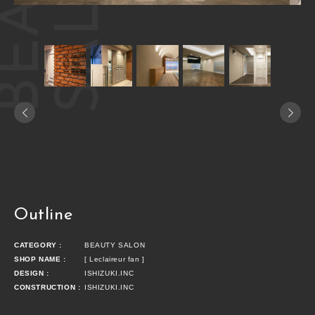
N
Outline
CATEGORY :
BEAUTY SALON
SHOP NAME :
[ Leclaireur fan ]
DESIGN :
ISHIZUKI.INC
CONSTRUCTION :
ISHIZUKI.INC