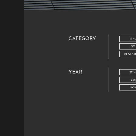
CATEGORY
すべ
GY
RESTA
YEAR
すべ
20
20