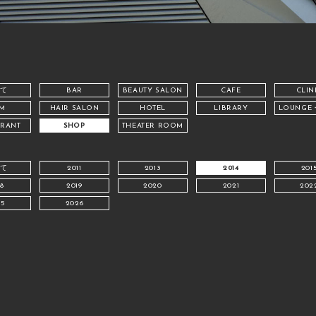
て
BAR
BEAUTY SALON
CAFE
CLIN
M
HAIR SALON
HOTEL
LIBRARY
LOUNGE
URANT
SHOP
THEATER ROOM
て
2011
2013
2014
201
18
2019
2020
2021
202
25
2026