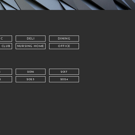
IC
DELI
DINING
・CLUB
NURSING HOME
OFFICE
5
2016
2017
2
2023
2024