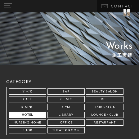
CONTACT
Works
施工実績
CATEGORY
すべて
BAR
BEAUTY SALON
CAFE
CLINIC
DELI
DINING
GYM
HAIR SALON
HOTEL
LIBRARY
LOUNGE・CLUB
NURSING HOME
OFFICE
RESTAURANT
SHOP
THEATER ROOM